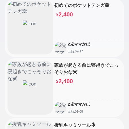
初めてのポケットテンガ🙈
2,400
¥
2児ママかほ
出品:02-17
家族が起きる前に寝起きでこっ
そりおな💓
2,400
¥
2児ママかほ
出品:01-08
授乳キャミソール🤱