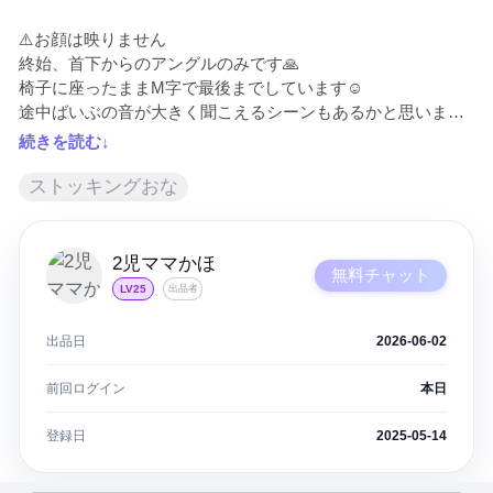
⚠️お顔は映りません

終始、首下からのアングルのみです🙏

椅子に座ったままM字で最後までしています☺️

途中ばいぶの音が大きく聞こえるシーンもあるかと思います
💦音量お気をつけください🙏

続きを読む↓
お顔は全く入れてないのでいつもより少しお安めに出品して
ストッキングおな
います🫶
2児ママかほ
無料チャット
LV25
出品者
出品日
2026-06-02
前回ログイン
本日
登録日
2025-05-14