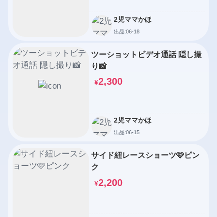
2児ママかほ
出品:06-18
ツーショットビデオ通話 隠し撮
り📸
2,300
¥
2児ママかほ
出品:06-15
サイド紐レースショーツ🩷ピン
ク
2,200
¥