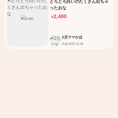
とろとろ白いのたくさん出ちゃ
ったおな
2,400
¥
2児ママかほ
出品:2025-11-06