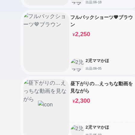
出品:06-18
フルバックショーツ🤎ブラウ
ン
2,250
¥
2児ママかほ
出品:06-05
昼下がりの…えっちな動画を
見ながら
2,300
¥
2児ママかほ
出品:05-03