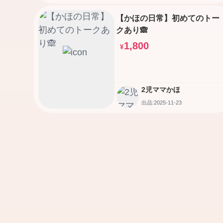
【かほの日常】初めてのトー
クあり🙈
1,800
¥
2児ママかほ
出品:2025-11-23