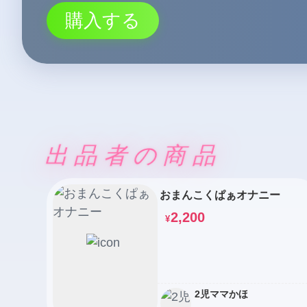
購入する
出品者の商品
おまんこくぱぁオナニー
2,200
¥
2児ママかほ