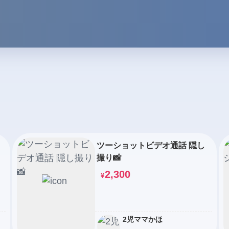
ツーショットビデオ通話 隠し
撮り📸
2,300
¥
2児ママかほ