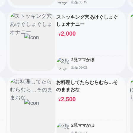
出品:06-15
ストッキング穴あけぐしょぐ
しょオナニー
2,000
¥
2児ママかほ
出品:06-02
お料理してたらむらむら…そ
のままおな
2,500
¥
2児ママかほ
出品:02-27