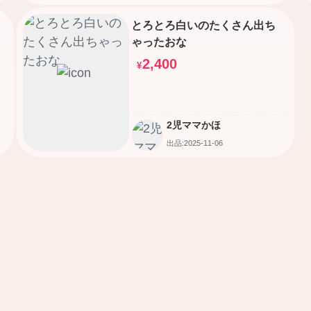
とろとろ白いのたくさん出ち
ゃったおな
2,400
¥
2児ママかほ
出品:2025-11-06