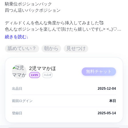
騎乗位ポジションバック

四つん這いバックポジション

ディルドくんを色んな角度から挿入してみました🥰

色んなポジションを楽しんで頂けたら嬉しいです(,,> <,,)♡

続きを読む↓
⚠️顔は終始ぼかし有りです⚠️

⚠️最後まではイッてません⚠️

舐めていい？
朝から
見せつけ
どの体位がお好きかぜひ感想頂けたら嬉しいです(∩´∀`∩)
2児ママかほ
無料チャット
LV25
出品者
出品日
2025-12-04
前回ログイン
本日
登録日
2025-05-14