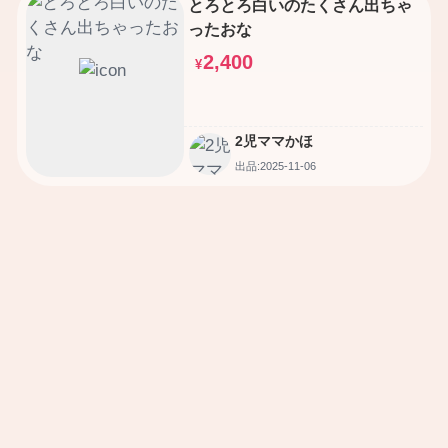
とろとろ白いのたくさん出ちゃ
ったおな
2,400
¥
2児ママかほ
出品:2025-11-06