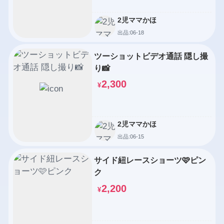
2児ママかほ
出品:06-18
ツーショットビデオ通話 隠し撮
り📸
2,300
¥
2児ママかほ
出品:06-15
サイド紐レースショーツ🩷ピン
ク
2,200
¥