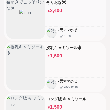
そりおな💓
2,400
¥
2児ママかほ
出品:01-08
授乳キャミソール🤱
1,500
¥
2児ママかほ
出品:2025-12-10
ロング版 キャミソール
1,500
¥