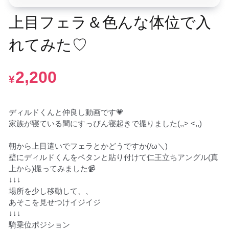
上目フェラ＆色んな体位で入
れてみた♡
2,200
¥
ディルドくんと仲良し動画です💗

家族が寝ている間にすっぴん寝起きで撮りました(,,> <,,)

朝から上目遣いでフェラとかどうですか(/ω＼)

壁にディルドくんをペタンと貼り付けて仁王立ちアングル(真
上から)撮ってみました📹

↓↓↓

場所を少し移動して、、

あそこを見せつけイジイジ

↓↓↓

騎乗位ポジション
