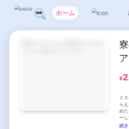
ホーム
寮
ア
2
¥
ドス
らえ
めた
ーし
続き