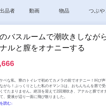
出品者
動画
物品
つぶや
のバスルームで潮吹きしなが
ナルと膣をオナニーする
,666
ケベな私、寮のトイレで初めてカメラの前でオナニー！叫び声
ながら！ぷっくりとした私のオマンコは、おちんちんを唇で受
くてたまりません。絶頂を迎えて2回潮吹き、アナルと膣でオ
て、愛液が辺り一面に飛び散りました。
を読む↓