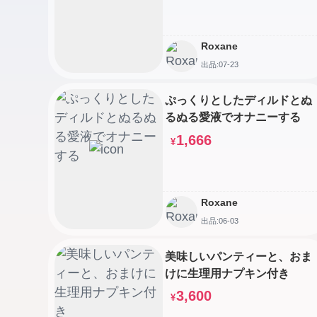
Roxane
出品:07-23
ぷっくりとしたディルドとぬ
るぬる愛液でオナニーする
1,666
¥
Roxane
出品:06-03
美味しいパンティーと、おま
けに生理用ナプキン付き
3,600
¥