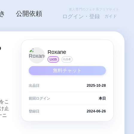
素人専門のフェチ系フリマサイト
き
公開依頼
ログイン・登録
ガイド
ら
Roxane
LV25
出品者
無料チャット
出品日
2025-10-28
前回ログイン
本日
をこ
け止
登録日
2024-06-26
ナニ