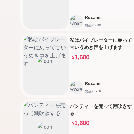
Roxane
出品:05-08
私はバイブレーターに乗って
甘いうめき声を上げます
1,600
¥
Roxane
出品:01-16
パンティーを売って潮吹きす
る
3,600
¥