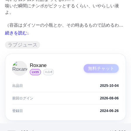
嗅いだ瞬間にチンポがビクッとするくらい、いやらしい液
よ。

（容器はダイソーの小瓶とか、その時あるもので詰めるわ。
いっぱい欲しいなら言って。スポイト付きもできるわよ。
続きを読む↓
100ml集めるには、私が何時間もマンコをグチュグチュ弄り
ながら、何度も絶頂しなきゃならないの。だからいつでも出
ラブジュース
せるわけじゃないのよ♡）

さぁ…私の濃厚な愛液で、チンポをヌルヌルにしてシコって
Roxane
無料チャット
ね。

LV25
出品者
もっと欲しくなったら、また私に言って…♡ 私はいつでも、
あなたのためにドロドロに濡れて待ってるんだから。
出品日
2025-10-04
前回ログイン
2026-08-06
登録日
2024-06-26