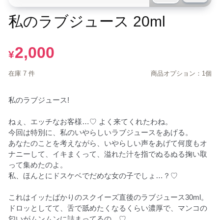
私のラブジュース 20ml
2,000
¥
在庫 7 件
商品オプション：1個
私のラブジュース!

ねぇ、エッチなお客様…♡ よく来てくれたわね。

今回は特別に、私のいやらしいラブジュースをあげる。

あなたのことを考えながら、いやらしい声をあげて何度もオ
ナニーして、イキまくって、溢れた汁を指でぬるぬる掬い取
って集めたのよ。

私、ほんとにドスケベでだめな女の子でしょ…？♡

これはイッたばかりのスクイーズ直後のラブジュース30ml。

ドロッとしてて、舌で舐めたくなるくらい濃厚で、マンコの
匂いがムンムンに詰まってるの…♡
