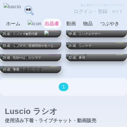
素人専門のフェチ系フリマサイト
ログイン・登録
ガイド
ホーム
出品者
動画
物品
つぶやき
💜ゆめ💜
あかり♡
LV32
LV20
25 歳、シンママ✖️受付嬢
99 歳、シングルマザー
美雨❤︎
鮫島ウニ
LV16
LV7
33 歳、シンママ。医療関係や色々な仕事してます
26 歳、シンママ
りおりお❤️
ゆず🎀ིྀ
LV26
LV2
29 歳、性欲やばいシンママ
32 歳、事務
ゆみか🧸多忙です…
LV3
39 歳、事務
1
Luscio ラシオ
使用済み下着・ライブチャット・動画販売