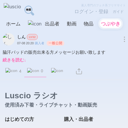
素人専門のフェチ系フリマサイト
ログイン・登録
ガイド
ホーム
出品者
動画
物品
つぶやき
しん
LV32
一般公開
07-08 20:20
購入者
脇汗パッドの販売出来る方メッセージお願い致します
続きを読む↓
0
4
Luscio ラシオ
使用済み下着・ライブチャット・動画販売
はじめての方
購入・出品者