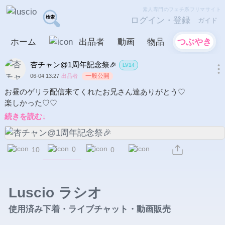
素人専門のフェチ系フリマサイト
ログイン・登録
ガイド
ホーム
出品者
動画
物品
つぶやき
杏チャン@1周年記念祭🎉
LV14
一般公開
06-04 13:27
出品者
お昼のゲリラ配信来てくれたお兄さん達ありがとう♡

続きを読む↓
0
10
0
Luscio ラシオ
使用済み下着・ライブチャット・動画販売