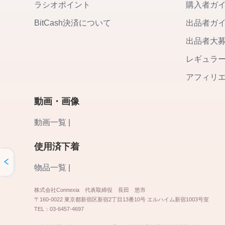
ラシオポイント
購入者ガ
ついに膀胱が限界を迎えました。

BitCash決済について
出品者ガ
「やばい、やばい…」

出品者大
心の中で叫びましたが、もうどうにもできません。

レギュラ
バスの中で私はお漏らしをしてしまいました。

アフィリ
温かい感覚がパンツを濡らし、

私は顔が真っ赤になりました。

動画・画像
「どうしよう、どうしよう…」

動画一覧 |
周りを見ると、クラスメイトたちは

使用済下着
まだ騒いでいて、誰も気づいていないようでした。

物品一覧 |
でも、その瞬間、先生が私に目を向けました。

「どうしたの？なんでそんな顔してるの？」

株式会社Connexia 代表取締役 長田 悠市
〒160-0022 東京都新宿区新宿2丁目13番10号 エルハイム新宿1003号室
TEL：03-6457-4697
先生の声に、私はうつむくしか
