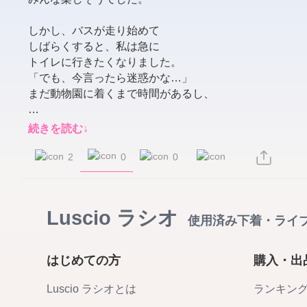
しかし、バスが走り始めて

しばらくすると、私は急に

トイレに行きたくなりました。

「でも、今言ったら迷惑かな…」

まだ動物園に着くまで時間があるし、

我慢できると思って言い出せませんでした。

続きを読む↓
バスの中は騒がしく、

0
2
0
先生もクラスメイトも私がトイレに

行きたがっているなんて気づいて

Luscio ラシオ
いないようでした。

使用済み下着・ライ
私は席に座ったまま、

はじめての方
購入・出
必死に膀胱と戦っていました。

「あと少し、あと少し…」

Luscio ラシオとは
ランキン
でも、動物園に着く直前、
