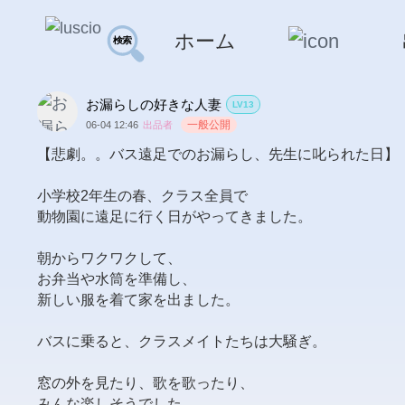
ホーム
お漏らしの好きな人妻
LV13
一般公開
06-04 12:46
出品者
【悲劇。。バス遠足でのお漏らし、先生に叱られた日】

小学校2年生の春、クラス全員で

動物園に遠足に行く日がやってきました。

朝からワクワクして、

お弁当や水筒を準備し、

新しい服を着て家を出ました。

バスに乗ると、クラスメイトたちは大騒ぎ。

窓の外を見たり、歌を歌ったり、

みんな楽しそうでした。
