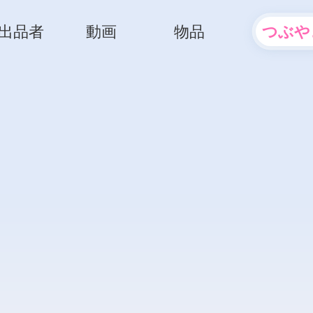
出品者
動画
物品
つぶや