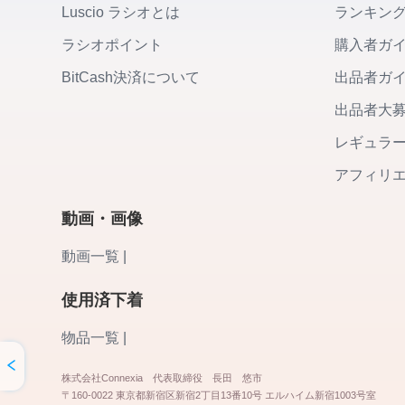
Luscio ラシオとは
ランキン
ラシオポイント
購入者ガ
BitCash決済について
出品者ガ
出品者大
レギュラ
アフィリ
動画・画像
動画一覧 |
使用済下着
物品一覧 |
株式会社Connexia 代表取締役 長田 悠市
〒160-0022 東京都新宿区新宿2丁目13番10号 エルハイム新宿1003号室