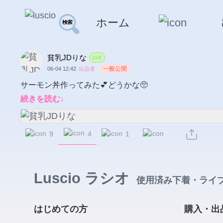
ホーム
貧乳JDりな
LV9
一般公開
06-04 12:42
出品者
サーモン丼作ってみた💕どうかな🥺
続きを読む↓
4
9
1
Luscio ラシオ
使用済み下着・ライ
はじめての方
購入・出