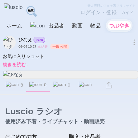
素人専門のフェチ系フリマサイト
ログイン・登録
ガイド
ホーム
出品者
動画
物品
つぶやき
ひなえ
LV25
一般公開
06-04 10:27
出品者
お気に入りショット
続きを読む↓
0
8
0
Luscio ラシオ
使用済み下着・ライブチャット・動画販売
はじめての方
購入・出品者