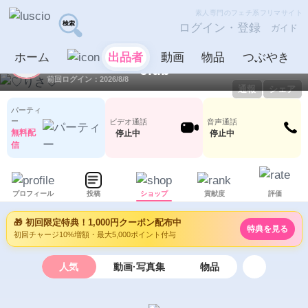
素人専門のフェチ系フリマサイト
ログイン・登録
ガイド
♡りさ♡
出品者
ホーム
出品者
動画
物品
つぶやき
ID：1079049
LV10
0
138
前回ログイン：2026/8/8
通報
シェア
パーティ
ー
ビデオ通話
音声通話
無料配
停止中
停止中
信
プロフィール
投稿
ショップ
貢献度
評価
🎁 初回限定特典！1,000円クーポン配布中
特典を見る
初回チャージ10%増額・最大5,000ポイント付与
人気
動画·写真集
物品