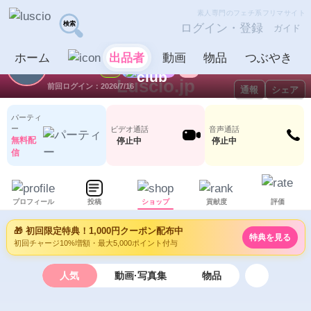
素人専門のフェチ系フリマサイト
ログイン・登録
ガイド
【退会済み】
出品者
ホーム
出品者
動画
物品
つぶやき
【
ID：1079029
LV5
0
0
Luscio.jp
前回ログイン：2026/7/16
通報
シェア
パーティ
ー
ビデオ通話
音声通話
無料配
停止中
停止中
信
プロフィール
投稿
ショップ
貢献度
評価
🎁 初回限定特典！1,000円クーポン配布中
特典を見る
初回チャージ10%増額・最大5,000ポイント付与
人気
動画·写真集
物品