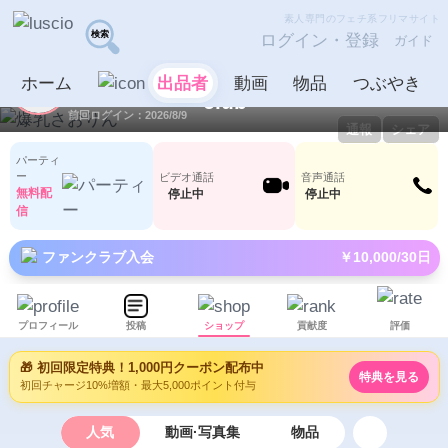
素人専門のフェチ系フリマサイト
ログイン・登録
ガイド
爆乳さおりん
出品者
ホーム
出品者
動画
物品
つぶやき
ID：1076809
LV18
0
215
前回ログイン：2026/8/9
通報
シェア
パーティ
ー
ビデオ通話
音声通話
無料配
停止中
停止中
信
ファンクラブ入会
￥10,000/30日
プロフィール
投稿
ショップ
貢献度
評価
🎁 初回限定特典！1,000円クーポン配布中
特典を見る
初回チャージ10%増額・最大5,000ポイント付与
人気
動画·写真集
物品