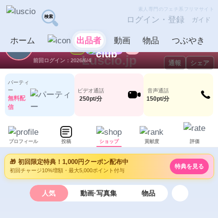
素人専門のフェチ系フリマサイト
ログイン・登録
ガイド
【退会済み】
出品者
ホーム
出品者
動画
物品
つぶやき
【
ID：1074590
LV5
0
0
Luscio.jp
前回ログイン：2026/6/4
通報
シェア
パーティ
ー
ビデオ通話
音声通話
無料配
250pt/分
150pt/分
信
プロフィール
投稿
ショップ
貢献度
評価
🎁 初回限定特典！1,000円クーポン配布中
特典を見る
初回チャージ10%増額・最大5,000ポイント付与
人気
動画·写真集
物品