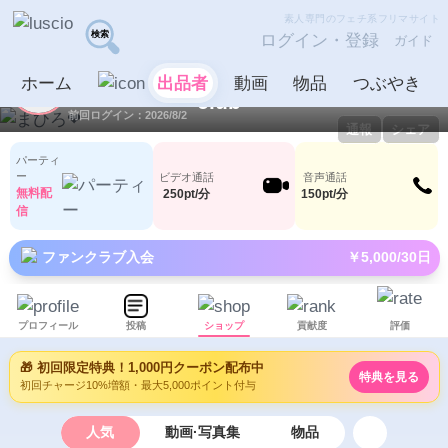
素人専門のフェチ系フリマサイト
ログイン・登録
ガイド
まひろ❤︎
出品者
ホーム
出品者
動画
物品
つぶやき
ID：1069413
LV6
0
94
前回ログイン：2026/8/2
通報
シェア
パーティ
ー
ビデオ通話
音声通話
無料配
250pt/分
150pt/分
信
ファンクラブ入会
￥5,000/30日
プロフィール
投稿
ショップ
貢献度
評価
🎁 初回限定特典！1,000円クーポン配布中
特典を見る
初回チャージ10%増額・最大5,000ポイント付与
人気
動画·写真集
物品