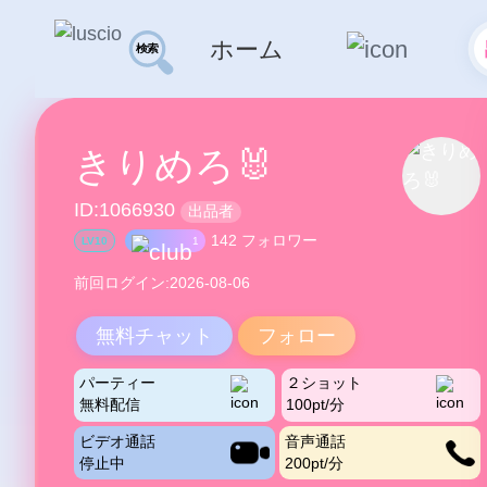
ホーム
きりめろ🐰
ID:1066930
出品者
142 フォロワー
LV10
1
前回ログイン:2026-08-06
無料チャット
フォロー
パーティー
２ショット
無料配信
100pt/分
ビデオ通話
音声通話
停止中
200pt/分