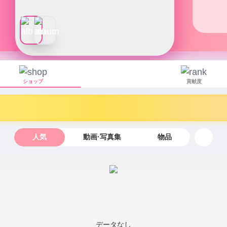
ショップ
貢献度
人気
動画·写真集
物品
データなし