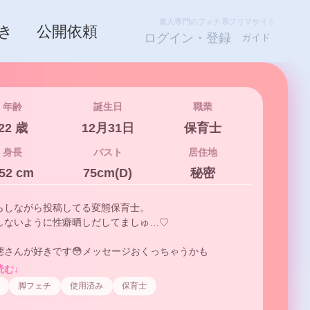
素人専門のフェチ系フリマサイト
き
公開依頼
ログイン・登録
ガイド
年齢
誕生日
職業
22 歳
12月31日
保育士︎
身長
バスト
居住地
52 cm
75cm(D)
秘密
らしながら投稿してる変態保育士。

しないように性癖晒しだしてましゅ…♡

態さんが好きです😳メッセージおくっちゃうかも
読む↓
脚フェチ
使用済み
保育士