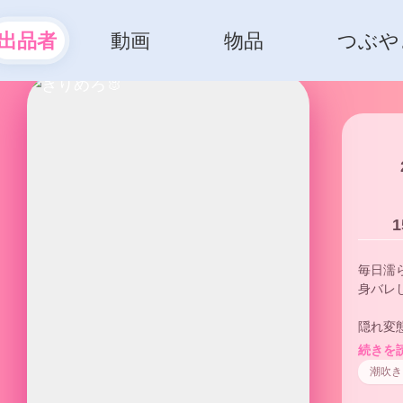
出品者
動画
物品
つぶや
1
毎日濡
身バレ
隠れ変
続きを
潮吹き