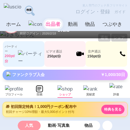
素人専門のフェチ系フリマサイト
ログイン・登録
ガイド
ゆきちゃやん
出品者
ホーム
出品者
動画
物品
つぶやき
ID：1064155
LV0
0
21
前回ログイン：2026/2/18
通報
シェア
パーティ
ー
ビデオ通話
音声通話
200pt/
250pt/分
150pt/分
分
ファンクラブ入会
￥1,000/30日
プロフィール
投稿
ショップ
貢献度
評価
🎁 初回限定特典！1,000円クーポン配布中
特典を見る
初回チャージ10%増額・最大5,000ポイント付与
人気
動画·写真集
物品