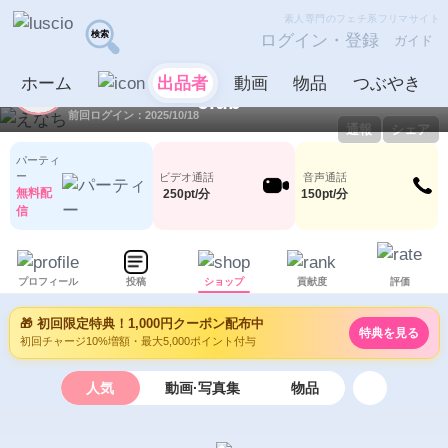
素人専門のフェチ系フリマサイト
ログイン・登録
ガイド
えなち
出品者
ホーム
出品者
動画
物品
つぶやき
ID：1062875
LV0
0
71
前回ログイン：2025/10/18
通報
シェア
パーティ
ー
ビデオ通話
音声通話
無料配
250pt/分
150pt/分
信
プロフィール
投稿
ショップ
貢献度
評価
🎁 初回限定特典！1,000円クーポン配布中
特典を見る
初回チャージ10%増額・最大5,000ポイント付与
人気
動画·写真集
物品