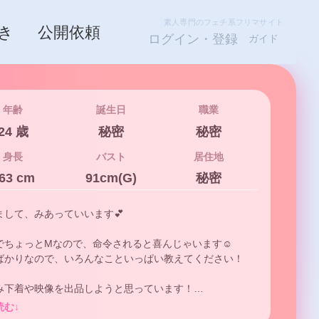
素人専門のフェチ系フリマサイト
き
公開依頼
ログイン・登録
ガイド
年齢
誕生日
職業
24 歳
秘密
秘密
身長
バスト
居住地
63 cm
91cm(G)
秘密
して、みあっていいます💕

でちょっとMなので、命令されると喜んじゃいます☺️

ばかりなので、いろんなこといっぱい教えてください！

み下着や映像を出品しようと思っています！

よくなってもらうために頑張ります🥰
読む↓