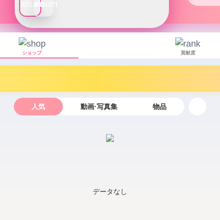
ショップ
貢献度
人気
動画·写真集
物品
データなし