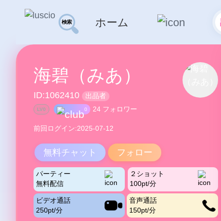
ホーム
海碧（みあ）
ID:1062410
出品者
24 フォロワー
LV0
0
前回ログイン:2025-07-12
無料チャット
フォロー
パーティー
２ショット
無料配信
100pt/分
ビデオ通話
音声通話
250pt/分
150pt/分