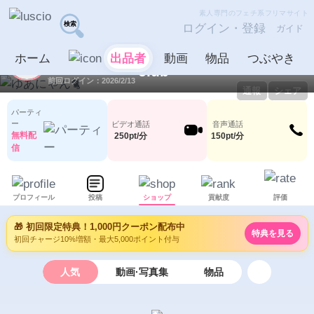
素人専門のフェチ系フリマサイト
ログイン・登録
ガイド
ゆあにゃん🐈
出品者
ホーム
出品者
動画
物品
つぶやき
ID：1060321
LV2
0
87
前回ログイン：2026/2/13
通報
シェア
パーティ
ー
ビデオ通話
音声通話
無料配
250pt/分
150pt/分
信
プロフィール
投稿
ショップ
貢献度
評価
🎁 初回限定特典！1,000円クーポン配布中
特典を見る
初回チャージ10%増額・最大5,000ポイント付与
人気
動画·写真集
物品