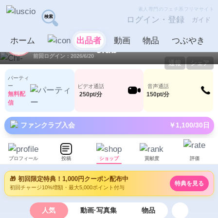
素人専門のフェチ系フリマサイト
ログイン・登録
ガイド
Chi-
出品者
ホーム
出品者
動画
物品
つぶやき
ID：1059450
LV6
1
40
前回ログイン：2026/6/20
通報
シェア
パーティ
ー
ビデオ通話
音声通話
無料配
250pt/分
150pt/分
信
ファンクラブ入会
￥1,100/30日
プロフィール
投稿
ショップ
貢献度
評価
🎁 初回限定特典！1,000円クーポン配布中
特典を見る
初回チャージ10%増額・最大5,000ポイント付与
人気
動画·写真集
物品