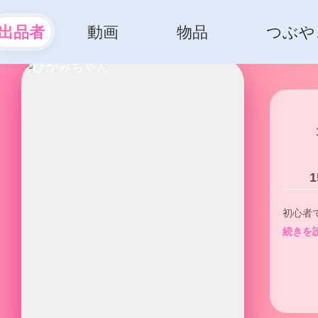
出品者
動画
物品
つぶや
1
初心者
続きを