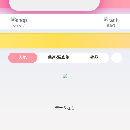
ショップ
貢献度
人気
動画·写真集
物品
データなし