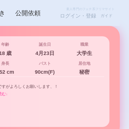
素人専門のフェチ系フリマサイト
き
公開依頼
ログイン・登録
ガイド
年齢
誕生日
職業
18 歳
4月23日
大学生
身長
バスト
居住地
52 cm
90cm(F)
秘密
ですがよろしくお願いします、！
読む↓