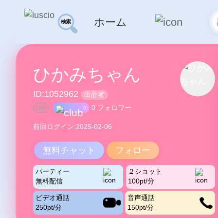
ホーム
ひかみちゃん
ID:1052962
出品者
0 フォロワー
LV0
0
前回ログイン:2025-02-06
無料チャット
フォロー
パーティー
２ショット
無料配信
100pt/分
ビデオ通話
音声通話
250pt/分
150pt/分