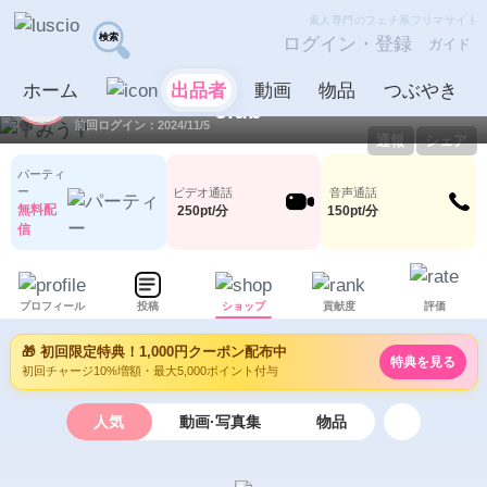
素人専門のフェチ系フリマサイト
ログイン・登録
ガイド
💐みう💐
出品者
ホーム
出品者
動画
物品
つぶやき
ID：1045265
LV0
0
10
前回ログイン：2024/11/5
通報
シェア
パーティ
ー
ビデオ通話
音声通話
無料配
250pt/分
150pt/分
信
プロフィール
投稿
ショップ
貢献度
評価
🎁 初回限定特典！1,000円クーポン配布中
特典を見る
初回チャージ10%増額・最大5,000ポイント付与
人気
動画·写真集
物品