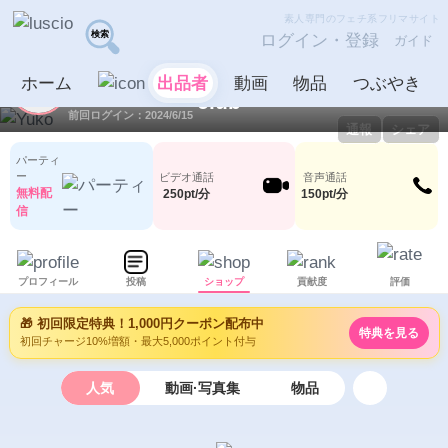
素人専門のフェチ系フリマサイト
ログイン・登録
ガイド
Yuko
出品者
ホーム
出品者
動画
物品
つぶやき
ID：1037289
LV0
0
0
前回ログイン：2024/6/15
通報
シェア
パーティ
ー
ビデオ通話
音声通話
無料配
250pt/分
150pt/分
信
プロフィール
投稿
ショップ
貢献度
評価
🎁 初回限定特典！1,000円クーポン配布中
特典を見る
初回チャージ10%増額・最大5,000ポイント付与
人気
動画·写真集
物品