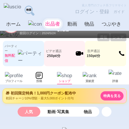
素人専門のフェチ系フリマサイト
ログイン・登録
ガイド
せいか
出品者
ホーム
出品者
動画
物品
つぶやき
ID：1036170
LV0
0
0
前回ログイン：2024/5/24
通報
シェア
パーティ
ー
ビデオ通話
音声通話
無料配
250pt/分
150pt/分
信
プロフィール
投稿
ショップ
貢献度
評価
🎁 初回限定特典！1,000円クーポン配布中
特典を見る
初回チャージ10%増額・最大5,000ポイント付与
人気
動画·写真集
物品