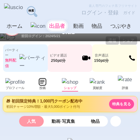
素人専門のフェチ系フリマサイト
ログイン・登録
ガイド
しづ
出品者
ホーム
出品者
動画
物品
つぶやき
ID：1036007
LV0
0
0
前回ログイン：2024/5/21
通報
シェア
パーティ
ー
ビデオ通話
音声通話
無料配
250pt/分
150pt/分
信
プロフィール
投稿
ショップ
貢献度
評価
🎁 初回限定特典！1,000円クーポン配布中
特典を見る
初回チャージ10%増額・最大5,000ポイント付与
人気
動画·写真集
物品