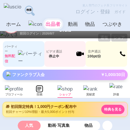
素人専門のフェチ系フリマサイト
ログイン・登録
ガイド
みく3
出品者
ホーム
出品者
動画
物品
つぶやき
ID：1035698
LV19
9
1177
前回ログイン：2026/8/7
通報
シェア
パーティ
ー
ビデオ通話
音声通話
無料配
停止中
100pt/分
信
ファンクラブ入会
￥1,000/30日
プロフィール
投稿
ショップ
貢献度
評価
🎁 初回限定特典！1,000円クーポン配布中
特典を見る
初回チャージ10%増額・最大5,000ポイント付与
人気
動画·写真集
物品