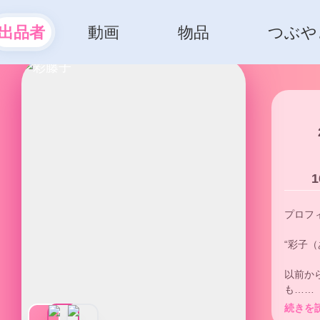
出品者
動画
物品
つぶや
1
プロフ
“彩子（
以前か
も…

ここで
続きを