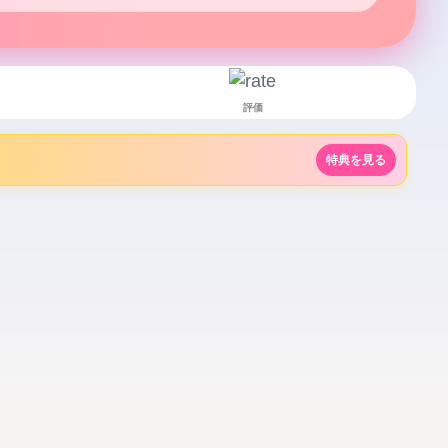
でPCとにらめっこするようなお仕事してます💻⚡️

メール、会議に追われる毎日で、気づいたら1日が終わっ
うな…

生活です🏃‍♂️

評価
んな日常の中で、ここでのやり取りが小さな癒しになった
特典を見る
キッとしたり、じんわり火照ったり…🩷

しだけ素の彩子に戻れる大切な時間🌙✨

きな体質で、下着もシャツもわりと濡れやすくて…💦

体質のわりに匂いはあまり強くなくて、

とりしてるけど、清潔感があるね」ってよく言われます☺️

いフェチの方には物足りないかもしれませんが、

っとしたリアルさ”が好きな方には楽しんでいただけるか
も忙しくしているので、お返事が遅れてしまったり、メッ