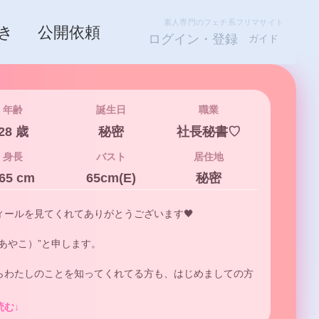
素人専門のフェチ系フリマサイト
き
公開依頼
ログイン・登録
ガイド
年齢
誕生日
職業
28 歳
秘密
社長秘書♡
身長
バスト
居住地
65 cm
65cm(E)
秘密
ィールを見てくれてありがとうございます🖤

あやこ）”と申します。

らわたしのことを知ってくれてる方も、はじめましての方
また新しくお会いできて嬉しいです♡

読む↓