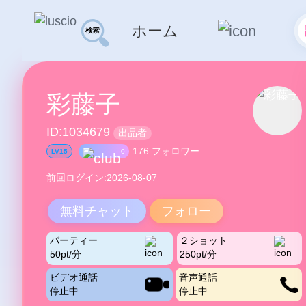
ホーム
彩藤子
ID:1034679
出品者
176 フォロワー
LV15
0
前回ログイン:2026-08-07
無料チャット
フォロー
パーティー
２ショット
50pt/分
250pt/分
ビデオ通話
音声通話
停止中
停止中