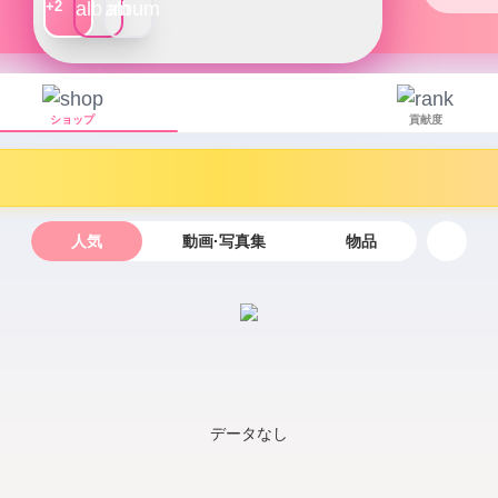
+2
オフィス
書類や
ちゃうよ
慌ただしい
ショップ
貢献度
でもそ
り、ド
夜は少
人気
動画·写真集
物品
汗っか
ただ、
「しっ
強い匂
“ふわ
データなし
も…♡

※本業