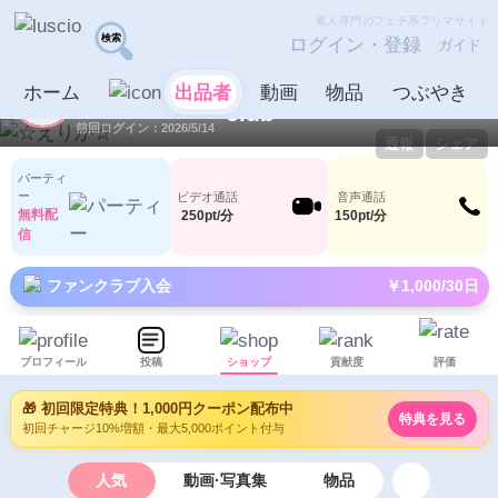
素人専門のフェチ系フリマサイト
ログイン・登録
ガイド
☆えりか☆
出品者
ホーム
出品者
動画
物品
つぶやき
ID：1030610
LV15
1
197
前回ログイン：2026/5/14
通報
シェア
パーティ
ー
ビデオ通話
音声通話
無料配
250pt/分
150pt/分
信
ファンクラブ入会
￥1,000/30日
プロフィール
投稿
ショップ
貢献度
評価
🎁 初回限定特典！1,000円クーポン配布中
特典を見る
初回チャージ10%増額・最大5,000ポイント付与
人気
動画·写真集
物品