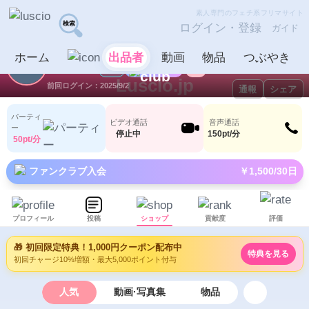
素人専門のフェチ系フリマサイト
ログイン・登録
ガイド
【退会済み】
出品者
ホーム
出品者
動画
物品
つぶやき
【
ID：1025368
LV10
14
2
Luscio.jp
前回ログイン：2025/9/2
通報
シェア
パーティ
ビデオ通話
音声通話
ー
停止中
150pt/分
50pt/分
ファンクラブ入会
￥1,500/30日
プロフィール
投稿
ショップ
貢献度
評価
🎁 初回限定特典！1,000円クーポン配布中
特典を見る
初回チャージ10%増額・最大5,000ポイント付与
人気
動画·写真集
物品