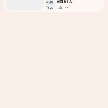
綾野みれい
出品:03-30