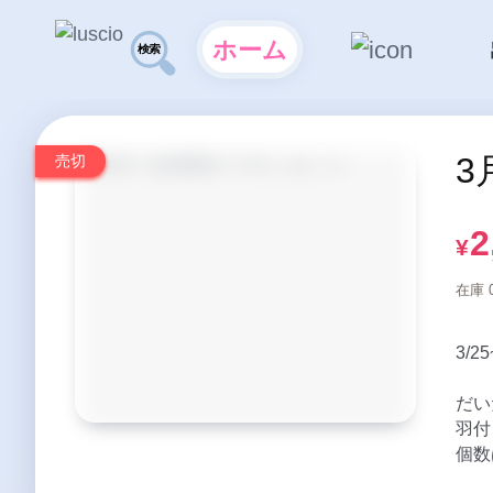
ホーム
3
売切
2
¥
在庫 
3/2
だい
羽付
個数