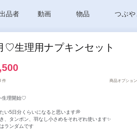
出品者
動画
物品
つぶや
月♡生理用ナプキンセット
,500
0 件
商品オプション
5~生理開始♡

たい5日分くらいになると思います💭

き、タンポン、羽なし小さめをそれぞれ使います✨

はランダムです
