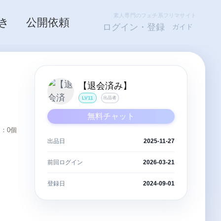
素人専門のフェチ系フリマサイト
き
公開依頼
ログイン・登録
ガイド
【退会済み】
LV11
出品者
無料チャット
：0個
出品日
2025-11-27
前回ログイン
2026-03-21
登録日
2024-09-01