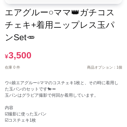
エアグルー○ママ👑ガチコス
チェキ+着用ニップレス玉パ
ンSet🥕
3,500
¥
在庫 0 件
商品オプション：1個
ウ○娘エアグルー○ママのコスチェキ1枚と、その時に着用し
た玉パンのセットです🐎🥕

玉パンはグラビア撮影で何回か着用しています。

内容

☑️撮影に使った玉パン

☑️コスチェキ1枚
