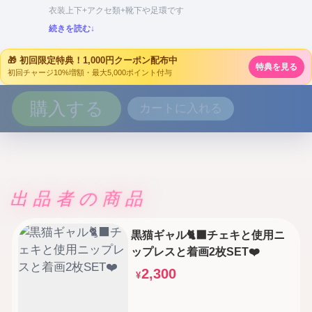
衣装上下+アクセ類+靴下や足環です
続きを読む↓
🎁 初回限定特典！1,000円クーポン配布中
特典を見る
初回チャージ10%増額・最大5,000ポイント付与
購入する
カートに入れる
出品者の商品
黒猫ギャル🐈‍⬛チェキと使用ニ
ップレスと着画2枚SET❤️
2,300
¥