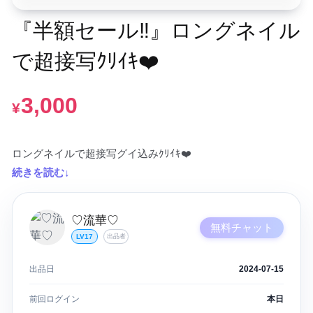
『半額セール‼️』ロングネイル
で超接写ｸﾘｲｷ❤️
3,000
¥
続きを読む↓
♡流華♡
無料チャット
LV17
出品者
出品日
2024-07-15
前回ログイン
本日