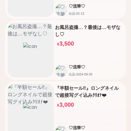
♡流華♡
出品:02-12
お風呂盗撮…？最後は…モザな
し♡
3,500
¥
♡流華♡
出品:2024-09-20
『半額セール‼️』ロングネイル
で超接写グイ込みｸﾘｵﾅ❤️
3,000
¥
♡流華♡