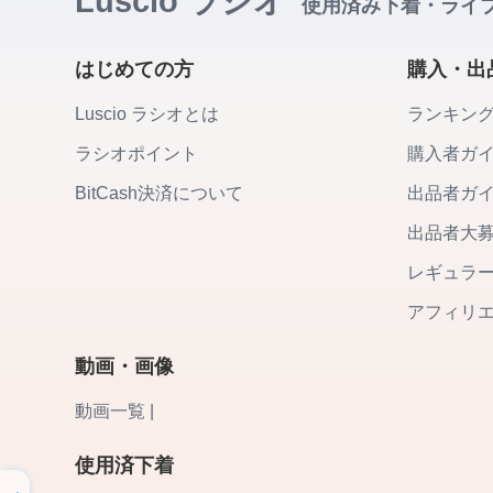
Luscio ラシオ
使用済み下着・ライ
はじめての方
購入・出
Luscio ラシオとは
ランキン
ラシオポイント
購入者ガ
BitCash決済について
出品者ガ
出品者大
レギュラ
アフィリ
動画・画像
動画一覧 |
使用済下着