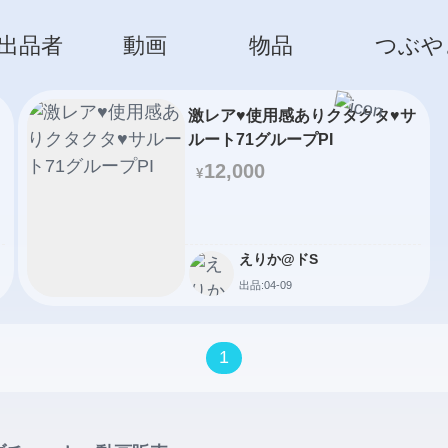
出品者
動画
物品
つぶや
激レア♥️使用感ありクタクタ♥️サ
ルート71グループPI
12,000
¥
えりか@ドS
出品:04-09
1