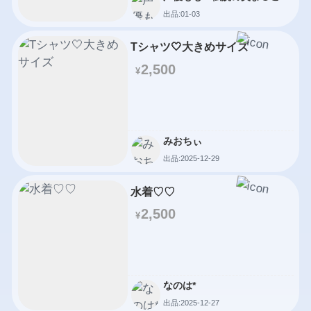
活
出品:01-03
Tシャツ🤍大きめサイズ
2,500
¥
みおちぃ
出品:2025-12-29
水着♡♡
2,500
¥
なのは*
出品:2025-12-27