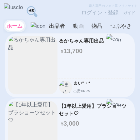
素人専門のフェチ系フリマサイト
ログイン・登録
ガイド
ホーム
出品者
動画
物品
つぶやき
るかちゃん専用出品
13,700
¥
まい°・*
出品:06-25
【1年以上愛用】ブラショーツ
セット🤍
3,000
¥