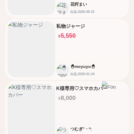
花狩まい
出品:2025-05-22
私物ジャージ
5,550
¥
🐣moyuyu🐣
出品:2025-01-24
K様専用♡スマホカバー
8,000
¥
つむぎ°・*: