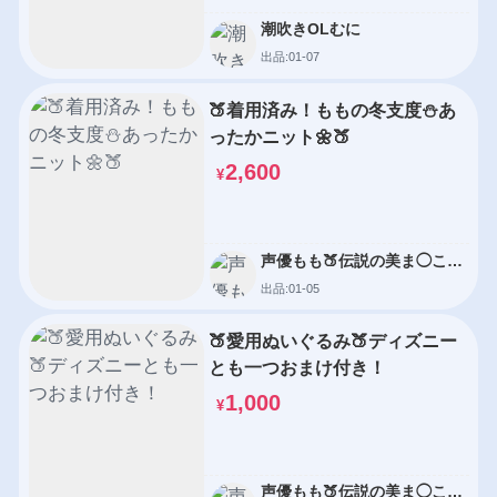
潮吹きOLむに
出品:01-07
🍑着用済み！ももの冬支度⛄️あ
ったかニット🌼🍑
2,600
¥
声優もも🍑伝説の美ま◯こ復
活
出品:01-05
🍑愛用ぬいぐるみ🍑ディズニー
とも一つおまけ付き！
1,000
¥
声優もも🍑伝説の美ま◯こ復