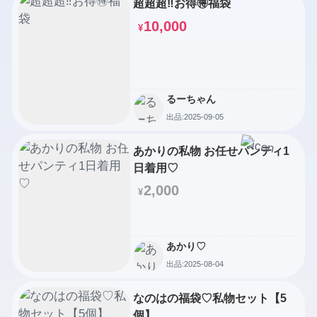
超超超‼️お得🉐福袋
10,000
¥
るーちゃん
出品:2025-09-05
あかりの私物 お任せパンティ1
日着用♡
2,000
¥
あかり♡
出品:2025-08-04
なのはの福袋♡私物セット【5
個】