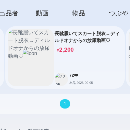
出品者
動画
物品
つぶや
長靴履いてスカート脱衣→ディ
ルドオナからの放尿動画♡
2,200
¥
72❤️
出品:2023-09-05
1