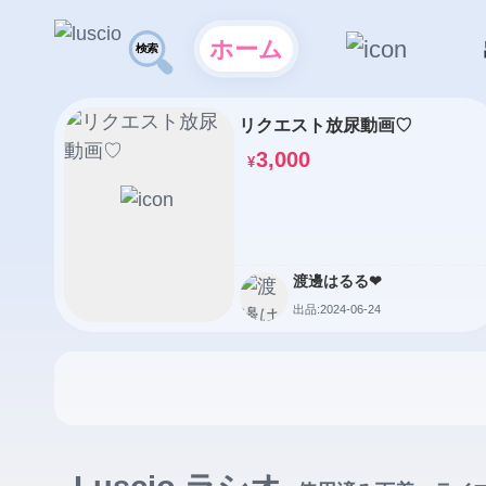
ホーム
リクエスト放尿動画♡
3,000
¥
渡邊はるる❤︎
出品:2024-06-24