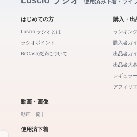
Luscio ラシオ
使用済み下着・ライ
はじめての方
購入・出
Luscio ラシオとは
ランキン
ラシオポイント
購入者ガ
BitCash決済について
出品者ガ
出品者大
レギュラ
アフィリ
動画・画像
動画一覧 |
使用済下着