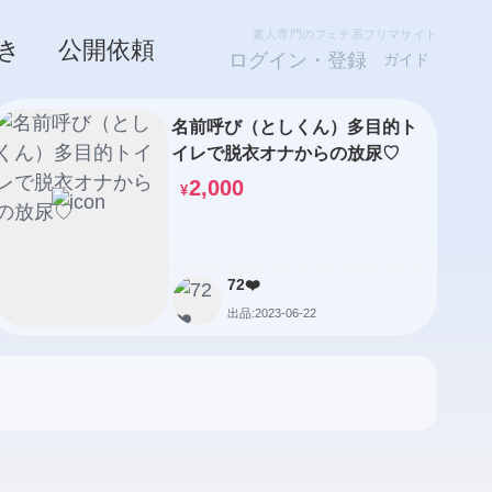
素人専門のフェチ系フリマサイト
き
公開依頼
ログイン・登録
ガイド
名前呼び（としくん）多目的ト
イレで脱衣オナからの放尿♡
2,000
¥
72❤️
出品:2023-06-22