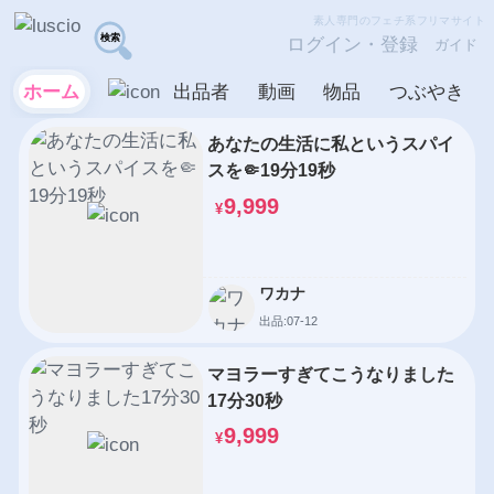
素人専門のフェチ系フリマサイト
ログイン・登録
ガイド
ホーム
出品者
動画
物品
つぶやき
あなたの生活に私というスパイ
スを🤏19分19秒
9,999
¥
ワカナ
出品:07-12
マヨラーすぎてこうなりました
17分30秒
9,999
¥