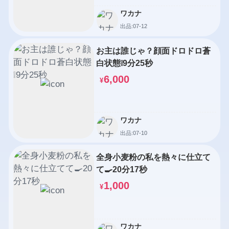
ワカナ
出品:07-12
お主は誰じゃ？顔面ドロドロ蒼
白状態❕9分25秒
6,000
¥
ワカナ
出品:07-10
全身小麦粉の私を熱々に仕立て
て🍳20分17秒
1,000
¥
ワカナ